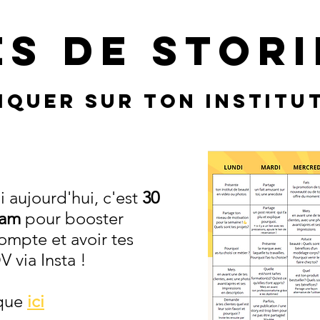
es d
e Stori
iquer sur ton
institu
 aujourd'hui, c'est
30
ram
pour booster
mpte et avoir tes
 via Insta !
ique
ici