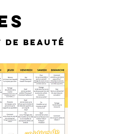
es
t de beau
té