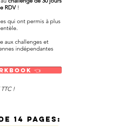
e au
challenge de 30 jours
 de RDV
!
les qui ont permis à plus
ientèle.
pe aux challenges et
iennes indépendantes
orkbook 👈
 TTC !
e 14 pages: