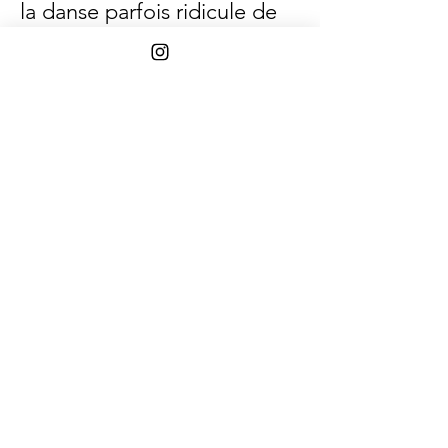
la danse parfois ridicule de
tes Réels 🙈)
Et avec tout ça, je ne te
donne pas seulement un
cadre énergétique… Je
partage les stratégies
exactes que j'utilise et les
actions que je prends. Et
rien que ça, pour moi, ça
vaut déjà 10 fois le prix de
cette présentation.
Comment participer ?